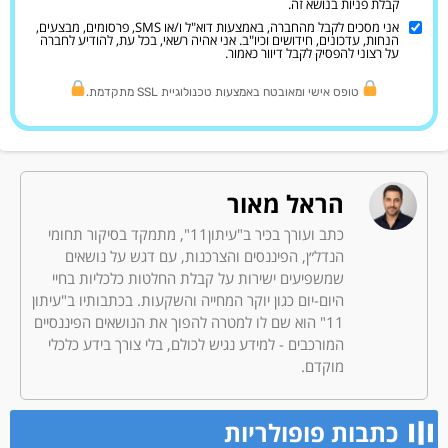
קבלת פניות בנושא זה.
אני מסכים לקבל מהחברה, באמצעות דוא"ל ו/או SMS, פרסומים, מבצעים,
הנחות, עדכונים, חידושים וכיו"ב. אני אהיה רשאי, בכל עת, להודיע לחברה
על רצוני להפסיק לקבל דיוור כאמור.
טופס אישי ומאובטח באמצעות טכנולוגיית SSL מתקדמת.
הראל מאור
כתב ועורך בכיר ב"עיתון11", מתמקד בסיקור תחומי
הנדל״ן, הפיננסים והצרכנות, עם דגש על נושאים
שמשפיעים ישירות על קבלת החלטות כלכליות בחיי
היום-יום כגון יוקר המחייה והשקעות. בכתבותיו ב"עיתון
11" הוא שם לו למטרה להפוך את הנושאים הפיננסיים
המורכבים - למידע נגיש לכולם, בלי צורך בידע כלכלי
מוקדם.
כתבות פופולריות​