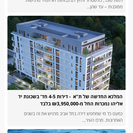
רמות סוכר, כולסטרול ולחץ דם גבוהות לא תמיד מרגישות
מסוכנות – עד שהן...
המלכא החדשה של ת"א - דירות 4-5 חד' בשכונת יד
אליהו נמכרות החל מ-₪3,950,000 בלבד
כמעט כל מי שמחפש דירה בתל אביב מרגיש את זה בשנים
האחרונות. מרכז העיר...