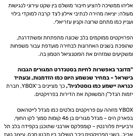
אליהו ממשיכה להציע חיבור מושלם בין שקט עירוני לנגישות
מעולה: יציאה מהירה לנתיבי איילון לצד קרבה למוקדי בילוי
ועניין כמו מתחם שרונה וקניון עזריאלי.
הפרויקטים ממוקמים בלב שכונה מתפתחת ומשתדרגת,
שהופכת בשנים האחרונות לבחירה מועדפת עבור משפחות
ומשקיעים שמזהים את הפוטנציאל הטמון בה.
"מדובר באפשרות לחיות בסטנדרט המגורים הגבוה
בישראל – במחיר שנשמע היום כמו הזדמנות, ובעתיד
כנראה יישמע כמו נוסטלגיה",
כך מציינים ב־YBOX, חברת
יזמות הנדל"ן המשווקת את הדירות בפרויקטים.
YBOX מזוהה עם פרויקטים בולטים כמו מגדל לייטהאוס
בפארק הים – מגדל מגורים בן 46 קומות סמוך לקו החוף,
ורביעיית פלורנטין – קומפלקס אורבני שתוכנן בקפידה בלב תל
אביב. בשני הפרויקטים ניכר השילוב בין תכנון חכם, עיצוב נועז