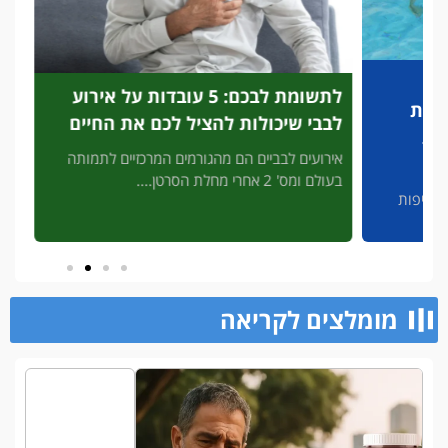
לתשומת לבכם: 5 עובדות על אירוע
פריצת
לבבי שיכולות להציל לכם את החיים
לזיהוי
להציל
אירועים לבביים הם מהגורמים המרכזיים לתמותה
בעולם ומס' 2 אחרי מחלת הסרטן....
3' דק 
פות
מסכן חיי
מומלצים לקריאה​