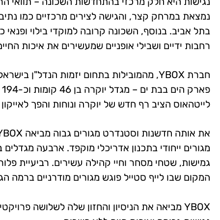
נגישות היא חלק מרכזי בהתחדשות השכונה – תוואי 
נמצאת במרחק קצר, והגישה לצירים מרכזיים כמו נתיבי א
בתל אביב. בנוסף, השכונה קרובה למוקדי בילוי ופנאי כמו
רחבות ידיים ושבילי אופניים שמעשירים את איכות החיי
חברת YBOX, מהמובילות בתחום יזמות הנדל"ן ב
לייטהאוס הציב רף חדש של יוקרה ונוחות והפך לאייקון 
גמישות, שטחי מסחר וחיי קהילה עשירים. רביעיית פלו
המקום שבו לייף סטייל פוגש מגורים מודרניים ברמה הג
YBOX מביאה את הניסיון והחזון שלה לשלושה פרויק