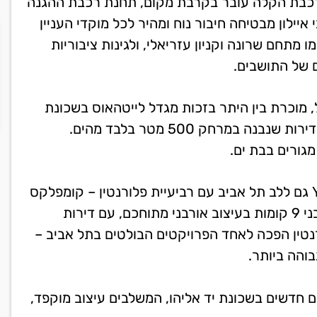
הרכבת הקלה עובר בקרבת מקום, תחנת רכבת ההגנה
יילון מבטיחה חיבור נוח ומהיר לכל מוקדי העניין
 מתחם שרונה וקניון עזריאלי, ולגינות ציבוריות
ם של התושבים.
ישראל, מוכרת בין היתר בזכות מגדל לייטהאוס בשכונת
פארק הים בבת ים – מגדל יוקרה בן 46 קומות וכ-194 דירות שנבנה במרחק 500 מטר בלבד מהים.
מגורים בבת ים.
את אותה חדשנות וסטנדרט מגורים גבוה מביאה YBOX גם ללב תל אביב עם רביעיית פלורנטין – קומפלקס
מגורים ייחודי בתכנון אדריכלי מוקפד. ארבעה מגדלים בני 9 קומות בעיצוב אורבני מתוחכם, עם דירות
רנטין הפכה לאחד הפרויקטים הבולטים בתל אביב –
בוהה ביותר.
טים חדשים בשכונת יד אליהו, המשלבים עיצוב מוקפד,