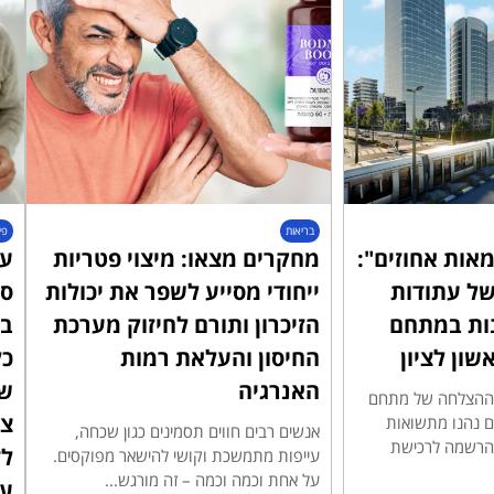
בריאות
פי
אות אחוזים":
מחקרים מצאו: מיצוי פטריות
עו
ל עתודות
ייחודי מסייע לשפר את יכולות
סד
ות במתחם
הזיכרון ותורם לחיזוק מערכת
בב
החיסון והעלאת רמות
כל
האנרגיה
ש
ת ההצלחה של מתחם
צר
יעים נהנו מתשואות
אנשים רבים חווים תסמינים כגון שכחה,
ההרשמה לרכישת
ל
עייפות מתמשכת וקושי להישאר מפוקסים.
על אחת וכמה וכמה – זה מורגש...
על