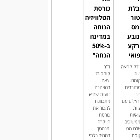
בלת
כורסת
ור
הטלוויזיה
מס
הנוחה
ובע
במדינה
רקע
ב-50%
ואי
הנחה"
' דק קריאה
ד"ר
וט
קומפורט
ומם:
יצאה
תובבים
בהצהרה
ינו
נועזת שהיא
ראלים עם
מתכוונת
יות
למכור את
ואיות
כורסת
משיכים
היוקרה
לם מס
'מנהטן'
ופת
במחיר בלתי