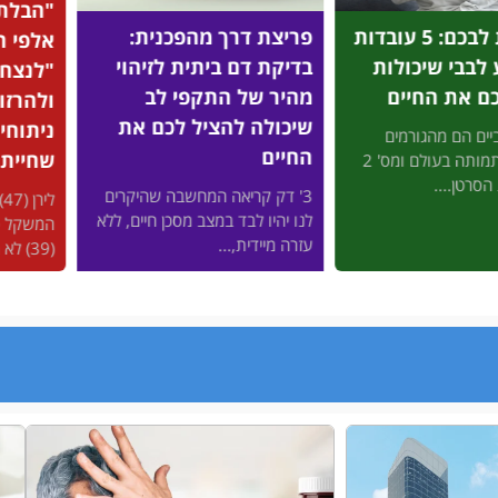
"הבלתי מוזרקים": מיהם
על
צת דרך מהפכנית:
אלפי הישראלים שהצליחו
שח
ת דם ביתית לזיהוי
"לנצח" את כוכבי הוליווד
לר
ר של התקפי לב
ולהרזות בלי זריקות ובלי
מה
ולה להציל לכם את
ניתוחים - באמצעות
הח
ים
שחיית חתירה?
רב
דק קריאה המחשבה שהיקרים
לירן (47) נבהל כשהמחוג של
ומ
היו לבד במצב מסכן חיים, ללא
המשקל כמעט הגיע ל-100, ודקלה
לש
מיידית,...
(39) לא היתה...