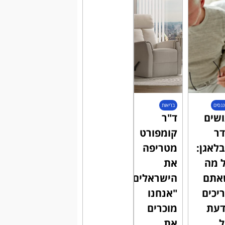
ננסים
בריאות
שים
ד"ר
ר
קומפורט
לאגן:
מטריפה
 מה
את
אתם
הישראלים:
יכים
"אנחנו
דעת
מוכרים
את