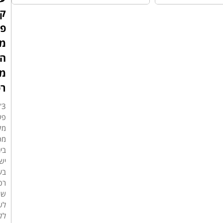
ק
פט
מ
הנ
מ
רפ
3
פש
מק
מס
בינ
יש
בע
רפ
שמ
לש
לק