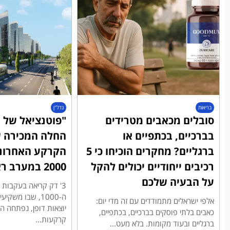
בריאות
נדל"ן
סובלים מכאבים מטרידים
"פוטנציאל של מ
בברכיים, בכתפיים או
החלה המכירה ש
ברגליים? מחקרים הוכיחו כי 5
הקרקע האחרונ
רכיבים ייחודיים יכולים להקל
2000 במערב ראשון לציון
על הבעיה שלכם
3' דק קריאה בעקבו
ה-1000, שבו משק
אלפי ישראלים מתמודדים עם זה מדי יום:
יוצאות דופן, נפתחה 
כאבים בלתי פוסקים בברכיים, בכתפיים,
קרקעות...
ברגליים ובעוד מקומות. בלא מעט...