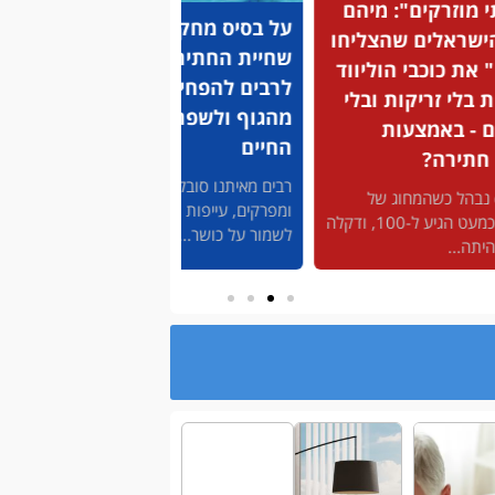
 בסיס מחקרים: שיטת
לתשומת לבכם: 5 עובדות
יית החתירה שמסייעת
על אירוע לבבי שיכולות
בים להפחית עומסים
להציל לכם את החיים
גוף ולשפר את איכות
אירועים לבביים הם מהגורמים
יים
המרכזיים לתמותה בעולם ומס' 2
אחרי מחלת הסרטן....
ים מאיתנו סובלים מכאבי גב
פרקים, עייפות מתמשכת וקושי
מור על כושר....