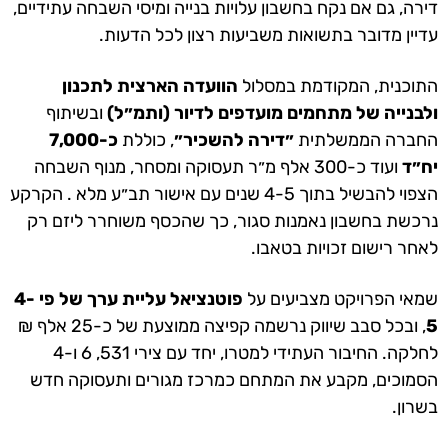
דירה, גם אם נקח בחשבון עלויות בנייה ומיסי השבחה עתידיים,
עדיין מדובר בתשואות משביעות רצון לכל הדעות.
התוכנית, המקודמת במסלול
הוועדה הארצית לתכנון
ולבנייה של מתחמים מועדפים לדיור (ותמ״ל)
ובשיתוף
החברה הממשלתית
״דירה להשכיר״
, כוללת
כ-7,000
יח״ד
ועוד כ-300 אלף מ״ר תעסוקה ומסחר, מנוף השבחה
הצפוי להבשיל בתוך 4-5 שנים עם אישור תב״ע מלא . הקרקע
נרכשת בחשבון נאמנות סגור, כך שהכסף משוחרר ליזם רק
לאחר רישום זכויות בטאבו.
שמאי הפרויקט מצביעים על
פוטנציאל עליית ערך של פי 4-
5
, ובכל סבב שיווק נרשמה קפיצה ממוצעת של כ-25 אלף ₪
לחלקה. החיבור העתידי למטרו, יחד עם צירי 531, 6 ו-4
הסמוכים, מקבע את המתחם כמרכז מגורים ותעסוקה חדש
בשרון.