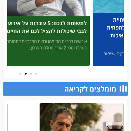
לתשומת לבכם: 5 עובדות על אירוע
פריצת
לבבי שיכולות להציל לכם את החיים
לזיהוי
להציל
אירועים לבביים הם מהגורמים המרכזיים לתמותה
בעולם ומס' 2 אחרי מחלת הסרטן....
3' דק 
פות
מסכן חיי
מומלצים לקריאה​