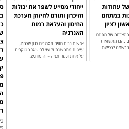
ל עתודות
ייחודי מסייע לשפר את יכולות
סד
ות במתחם
הזיכרון ותורם לחיזוק מערכת
בב
החיסון והעלאת רמות
כל
האנרגיה
ש
ת ההצלחה של מתחם
צר
יעים נהנו מתשואות
אנשים רבים חווים תסמינים כגון שכחה,
ההרשמה לרכישת
ל
עייפות מתמשכת וקושי להישאר מפוקסים.
על אחת וכמה וכמה – זה מורגש...
על
ק
פט
מ
הנ
מ
רפ
3
פש