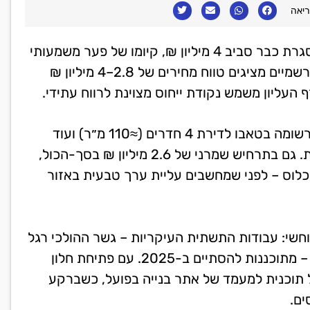
בשוק שבו דירת 4 חדרים חדשה במערב ראשון-לציון נסגרת כבר סביב 4 מיליון ₪, קיומו של פער משמעותי
מעיר בבת-אחת את הרדאר של המשקיעים. הנתונים הרשמיים מציגים טווח מחירים של 2.8–4 מיליון ₪
העליון משמש נקודת ייחוס מצוינת לרווח עתידי.
המתכון הפיננסי פשוט: כ-1.4 מיליון ₪ לרכישת קרקע רשומה בטאבו לדירת 4 חדרים (≈110 מ״ר) ועוד
כ-1.1-1.2 מיליון ₪ לעלויות בנייה, היטלי השבחה ואגרות. גם בתרחיש שמרני של 2.6 מיליון ₪ בסך-הכול,
שוק בעת האכלוס – לפני שמחשבים עליית ערך טבעית באזור
חשי: עבודות התשתית העיקריות – גשר ההולכי רגל
אל תחנת “משה דיין”, רמפות איילון, שבילי אופניים ועוד – מתוכננות להסתיים ב-2025. עם פתיחת חלון
וברת ממעמד של תוכנית למעמד של אתר בנייה בפועל, כשברקע
ים.