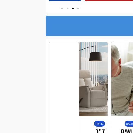
ננסים
בריאות
שים
ד"ר