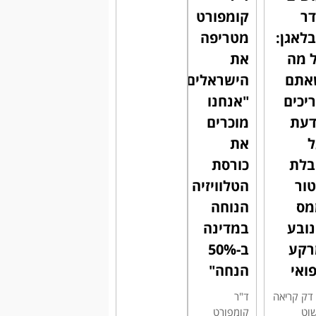
ר
קומפורט
לאגן:
מטריפה
 מה
את
אתם
הישראלים:
יכים
"אנחנו
דעת
מוכרים
את
בלת
כורסת
ור
הטלוויזיה
מס
הנוחה
ובע
במדינה
רקע
ב-50%
ואי
הנחה"
' דק קריאה
ד"ר
וט
קומפורט