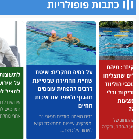
כתבות פופולריות​
ל בסיס מחקרים: שיטת
לתשומת לבכם: 5 עובדות
חיית החתירה שמסייעת
על אירוע לבבי שיכולות
רבים להפחית עומסים
להציל לכם את החיים
הגוף ולשפר את איכות
אירועים לבביים הם מהגורמים
חיים
המרכזיים לתמותה בעולם ומס' 2
אחרי מחלת הסרטן....
ים מאיתנו סובלים מכאבי גב
פרקים, עייפות מתמשכת וקושי
מור על כושר....