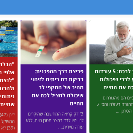
"הבלתי מוזרקים": מיהם
פריצת דרך מהפכנית:
אלפי הישראלים שהצליחו
בדיקת דם ביתית לזיהוי
"לנצח" את כוכבי הוליווד
מהיר של התקפי לב
ולהרזות בלי זריקות ובלי
שיכולה להציל לכם את
ניתוחים - באמצעות
החיים
שחיית חתירה?
3' דק קריאה המחשבה שהיקרים
לירן (47) נבהל כשהמחוג של
לנו יהיו לבד במצב מסכן חיים, ללא
המשקל כמעט הגיע ל-100, ודקלה
עזרה מיידית,...
(39) לא היתה...