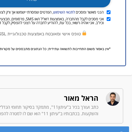
הנני מאשר ומסכים
לתנאי השימוש
, הפרטים שמסרתי ישמשו אך ורק לצור
אני מסכים לקבל מהחברה, באמצעות דוא
וכיו"ב. אני אהיה רשאי, בכל עת, להודיע לחברה על רצוני להפסיק לקבל די
טופס אישי ומאובטח באמצעות טכנולוגיית SSL מתקדמת.
*אין באמור משום התחייבות לתשואה עתידית; כל הנתונים מתבססים על מקורות 
הראל מאור
כתב ועורך בכיר ב"עיתון11", מתמקד 
והשקעות. בכתבותיו ב"עיתון 11" הוא שם לו למטרה להפוך את הנושאים הפיננסיים המורכבים - למידע נגיש לכולם, בלי צורך בידע כלכלי מוקדם.