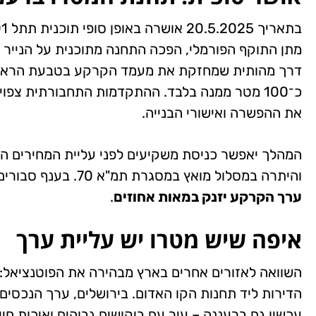
מתן התוקף הפורמלי, הפכה התחנה מתוכנית על הנייר ל
דרך מהותית שמחזקת את מעמד הקרקע בטבעת הראשונ
כ־100 מטר ממנה בלבד. ההתקדמות התחבורתית צפ
את ההפשרה ואישורי הבנייה.
המהלך יאפשר כניסת משקיעים
לפני
עליית המחירים הצ
והיתרה במסלול מואץ במסגרת תמ"א 70. בענף סבורים כי
ערך הקרקע יזנק במאות אחוזים
.
איפה שיש מטרו יש עליית ערך
עכשיו גם ברעננה – עיר עם ביקושים גבוהים ואיכות חי