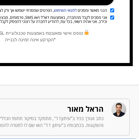
הנני מאשר ומסכים
לתנאי השימוש
, הפרטים שמסרתי ישמשו אך ורק לצו
אני מסכים לקבל מהחברה, באמצעות 
וכיו"ב. אני אהיה רשאי, בכל עת, להודיע לחברה על רצוני להפסיק לקבל ד
טופס אישי ומאובטח באמצעות טכנולוגיית SSL מתקדמת.
*הקרקע אינה זמינה לבנייה
הראל מאור
כתב ועורך בכיר ב"עיתון11", מתמקד 
והשקעות. בכתבותיו ב"עיתון 11" הוא שם לו למטרה להפוך את הנושאים הפיננסיים המורכבים - למידע נגיש לכולם, בלי צורך בידע כלכלי מוקדם.