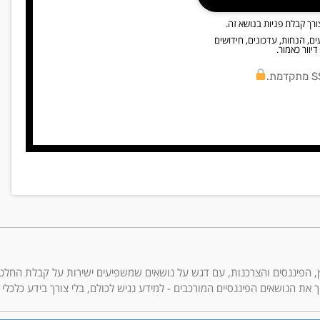
רך קבלת פניות בנושא זה.
דוא"ל ו/או SMS, פרסומים, מבצעים, הנחות, עדכונים, חידושים
יוור כאמור.
בסיקור תחומי הנדל״ן, הפיננסים והצרכנות, עם דגש על נושאים שמשפיעים ישירות על קבלת הח