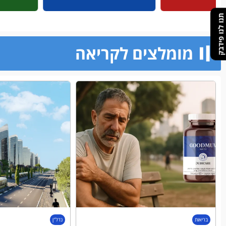
תנו לנו פידבק
מומלצים לקריאה​
בריאות
נדל"ן