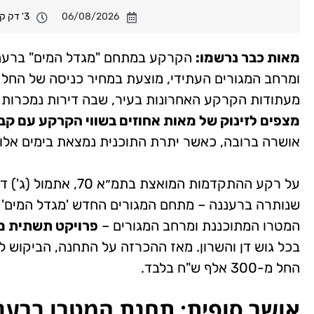
06/08/2026
3' דק קריאה
מאות כבר נרשמו:
מעתודות הקרקע האחרונות בעיר, שבה דירות נמכרות בממוצע בכ-4 מיליו
מצפים לזינוק של מאות אחוזים בשווי הקרקע עם קב
אושרה ברובה, כאשר יתרת התוכנית נמצאת בימים אלו ב
על רקע ההתקדמות המו
שנותרה ברעננה – מתחם המגורים החדש 'מגדל המים'
המטרו המתוכננת ומרחב המגורים –
פרויקט תשתית מ
בכל גוש דן והשרון. מאז ההכרזה על התחנה, הביקוש ל
החל מ-300 אלף ש"ח בלבד.
אושר סופית: תחנת המטרו ברענ