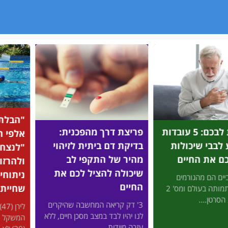
"הבלתי מוזרקים": מיהם
על בסי
ך מהפכנית:
אלפי הישראלים שהצליחו
שחיית 
 ביתית לזיהוי
"לנצח" את כוכבי הוליווד
לרבים 
 התקפי לב
ולהרזות בלי זריקות ובלי
מהגוף 
הציל לכם את
ניתוחים - באמצעות
החיים
שחיית חתירה?
רבים מאי
אה המחשבה שהיקרים
לירן (47) נבהל כשהמחוג של
ומפרקים,
ד במצב מסכן חיים, ללא
המשקל כמעט הגיע ל-100, ודקלה
לשמור על
...