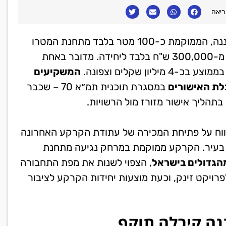
הקרקע במתחם "מגדל המים" ברעננה, הממוקמת כ-100 מטר בלבד מתחנת המטרו
ומרחב המגורים העתידי, מוצעת במחיר כניסה של החל מ-300,000 ש"ח בלבד ליחידה. מדובר באחת
ן שקלים וצפונה.
המשקיעים
לת האישורים
במסגרת תוכנית תמ״א 70 – שכבר
תהליך אישור מזורז מול הרשויות.
אצת בתמ״א 70, אתמול (ג') דווח על פתיחת המכירה של עתודת הקרקע האחרונה
 בעיר. הקרקע ממוקמת במרחק נגיעה מתחנת
הגדולים בישראל
, הצפוי לשנות את מפת התחבורה
פרויקט זינק, וכעת מוצעות יחידות הקרקע לציבור
נה קיבלה תוקף