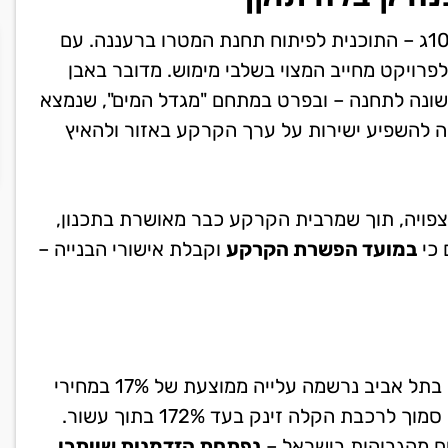
בתאריך 20.5.2025 אושרה באופן סופי תוכנית תתל 101ג – התוכנית לפיתוח תחנת המטרו ברעננה. עם
פרויקט מחייב המצוי בשלבי מימוש. מדובר באבן
ה לתחנה – ובפרט במתחם "מגדל המים", שנמצא
ויה להשפיע ישירות על ערך הקרקע באזור ולהאיץ
פויה, תוך שמרבית הקרקע כבר מאושרת בתכנון,
במועד הפשרת הקרקע
וקבלת אישורי הבנייה –
השוואה לאזורים אחרים בארץ מבהירה את הפוטנציאל: בתל אביב נרשמה עלייה ממוצעת של 17% במחירי
הדירות ליד תחנות הקו האדום. בירושלים, ערך הנכסים סמוך לרכבת הקלה זינק בעד 172% בתוך עשור.
ים מהגבוהות בישראל –
נפתחת הזדמנות שייתכן